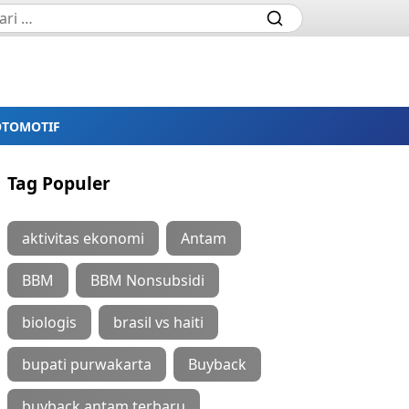
OTOMOTIF
Tag Populer
aktivitas ekonomi
Antam
BBM
BBM Nonsubsidi
biologis
brasil vs haiti
bupati purwakarta
Buyback
buyback antam terbaru