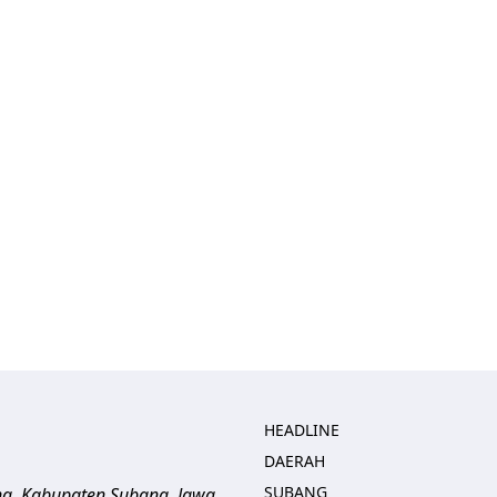
HEADLINE
DAERAH
SUBANG
ng, Kabupaten Subang, Jawa