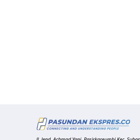
Jl. Jend. Achmad Yani, Pasirkareumbi
Kec. Suba