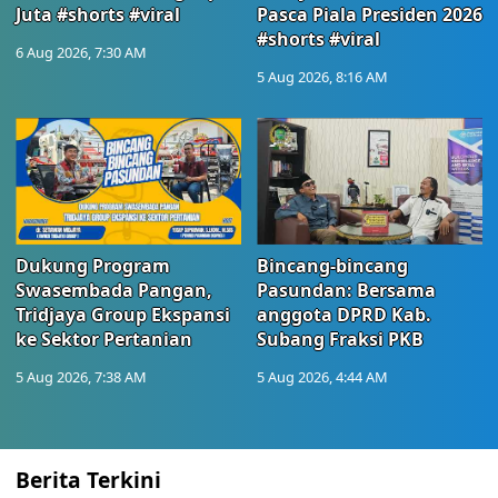
Juta #shorts #viral
Pasca Piala Presiden 2026
#shorts #viral
6 Aug 2026, 7:30 AM
5 Aug 2026, 8:16 AM
Dukung Program
Bincang-bincang
Swasembada Pangan,
Pasundan: Bersama
Tridjaya Group Ekspansi
anggota DPRD Kab.
ke Sektor Pertanian
Subang Fraksi PKB
5 Aug 2026, 7:38 AM
5 Aug 2026, 4:44 AM
Berita Terkini