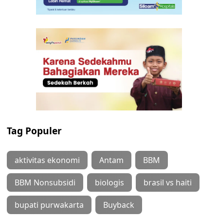
Tag Populer
aktivitas ekonomi
Antam
BBM
BBM Nonsubsidi
biologis
brasil vs haiti
bupati purwakarta
Buyback