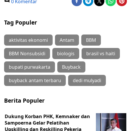
0 Komentar
Tag Populer
aktivitas ekonomi
Antam
BBM
BBM Nonsubsidi
biologis
brasil vs haiti
bupati purwakarta
Buyback
buyback antam terbaru
dedi mulyadi
Berita Populer
Dukung Korban PHK, Kemnaker dan
Sampoerna Gelar Pelatihan
Upskilling dan Reskilling Pekerja