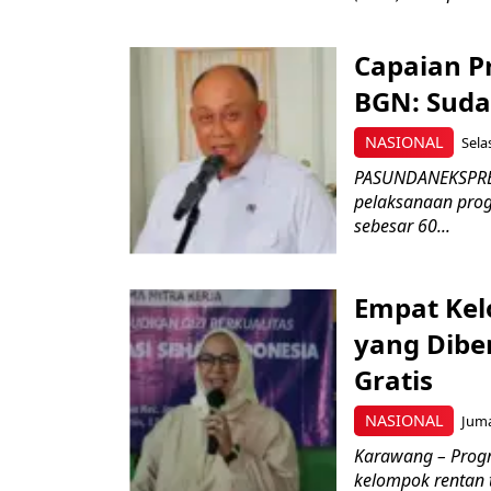
Capaian P
BGN: Suda
NASIONAL
Sela
PASUNDANEKSPRES
pelaksanaan progr
sebesar 60...
Empat Kel
yang Dibe
Gratis
NASIONAL
Juma
Karawang – Progr
kelompok rentan t