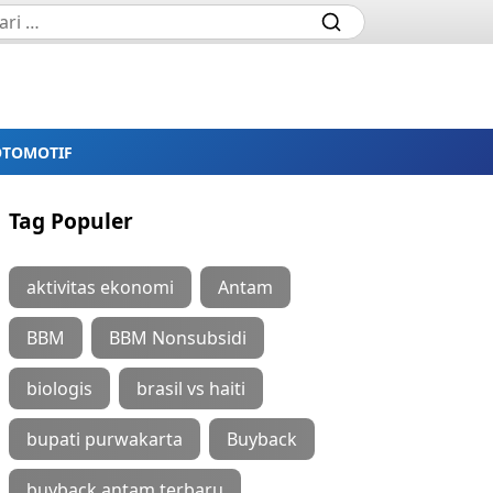
OTOMOTIF
Tag Populer
aktivitas ekonomi
Antam
BBM
BBM Nonsubsidi
biologis
brasil vs haiti
bupati purwakarta
Buyback
buyback antam terbaru