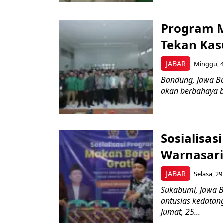
Program M
Tekan Kas
JABAR
Minggu, 4
Bandung, Jawa Ba
akan berbahaya bil
Sosialisas
Warnasar
JABAR
Selasa, 29
Sukabumi, Jawa 
antusias kedatang
Jumat, 25...