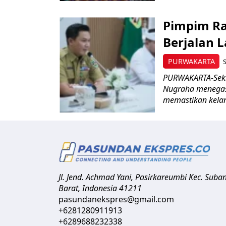
Pimpim Ra
Berjalan 
PURWAKARTA
S
PURWAKARTA-Sekr
Nugraha menegas
memastikan kelan
Jl. Jend. Achmad Yani, Pasirkareumbi
Kec. Suba
Barat
,
Indonesia
41211
pasundanekspres@gmail.com
+6281280911913
+6289688232338