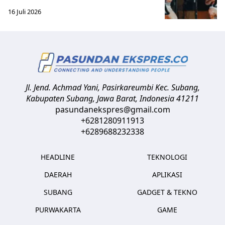
16 Juli 2026
Jl. Jend. Achmad Yani, Pasirkareumbi
Kec. Subang,
Kabupaten Subang, Jawa Barat
,
Indonesia
41211
pasundanekspres@gmail.com
+6281280911913
+6289688232338
HEADLINE
TEKNOLOGI
DAERAH
APLIKASI
SUBANG
GADGET & TEKNO
PURWAKARTA
GAME