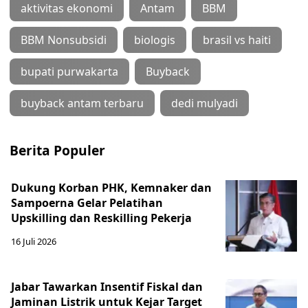
aktivitas ekonomi
Antam
BBM
BBM Nonsubsidi
biologis
brasil vs haiti
bupati purwakarta
Buyback
buyback antam terbaru
dedi mulyadi
Berita Populer
Dukung Korban PHK, Kemnaker dan
Sampoerna Gelar Pelatihan
Upskilling dan Reskilling Pekerja
16 Juli 2026
Jabar Tawarkan Insentif Fiskal dan
Jaminan Listrik untuk Kejar Target