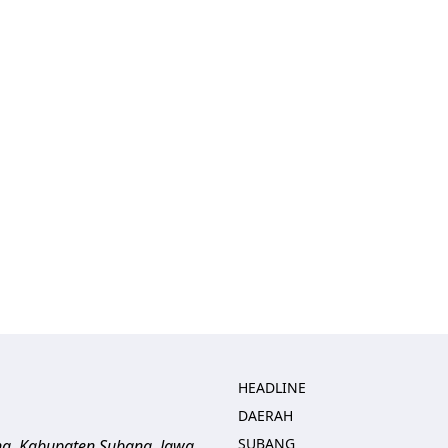
HEADLINE
DAERAH
SUBANG
ng, Kabupaten Subang, Jawa