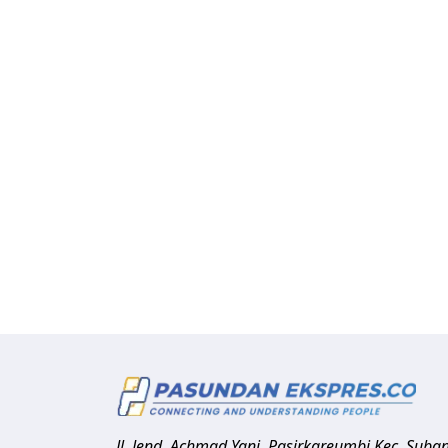
Jl. Jend. Achmad Yani, Pasirkareumbi
Kec. Suba