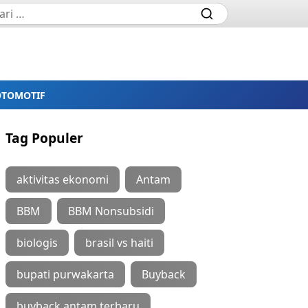
OTOMOTIF
Tag Populer
aktivitas ekonomi
Antam
BBM
BBM Nonsubsidi
biologis
brasil vs haiti
bupati purwakarta
Buyback
buyback antam terbaru