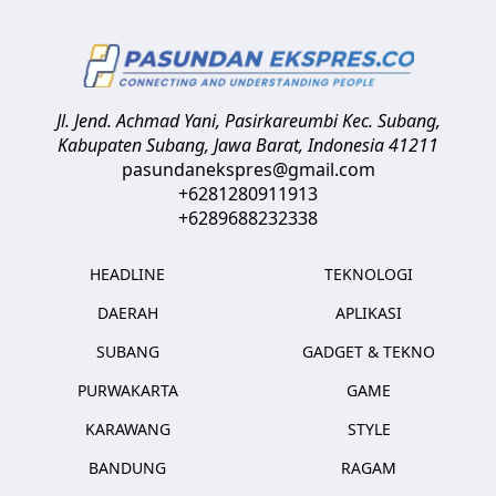
Jl. Jend. Achmad Yani, Pasirkareumbi
Kec. Subang,
Kabupaten Subang, Jawa Barat
,
Indonesia
41211
pasundanekspres@gmail.com
+6281280911913
+6289688232338
HEADLINE
TEKNOLOGI
DAERAH
APLIKASI
SUBANG
GADGET & TEKNO
PURWAKARTA
GAME
KARAWANG
STYLE
BANDUNG
RAGAM