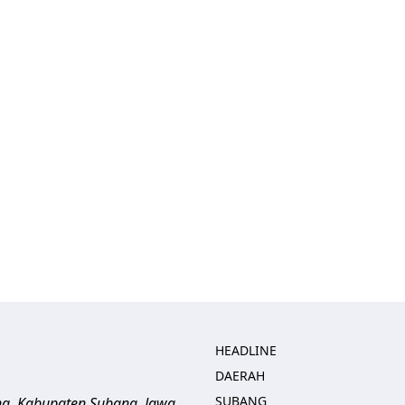
HEADLINE
DAERAH
SUBANG
ng, Kabupaten Subang, Jawa