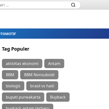
OTOMOTIF
Tag Populer
aktivitas ekonomi
Antam
BBM
BBM Nonsubsidi
biologis
brasil vs haiti
bupati purwakarta
Buyback
buyback antam terbaru