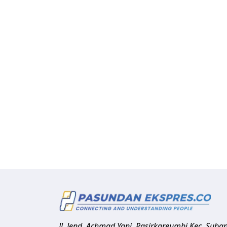
Jl. Jend. Achmad Yani, Pasirkareumbi
Kec. Suba