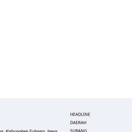
HEADLINE
DAERAH
SUBANG
ng, Kabupaten Subang, Jawa