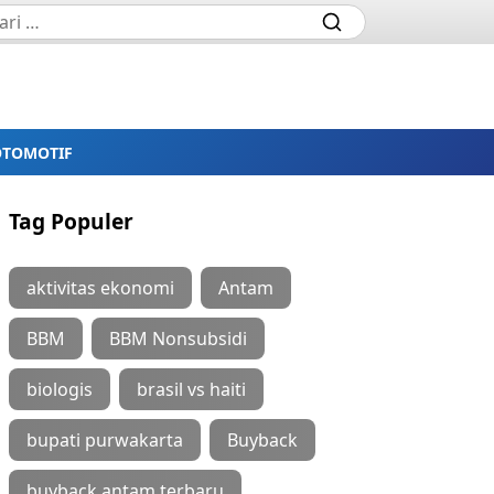
OTOMOTIF
Tag Populer
aktivitas ekonomi
Antam
BBM
BBM Nonsubsidi
biologis
brasil vs haiti
bupati purwakarta
Buyback
buyback antam terbaru