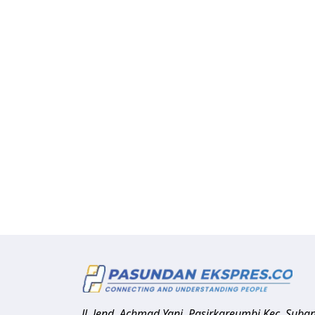
Jl. Jend. Achmad Yani, Pasirkareumbi
Kec. Suba