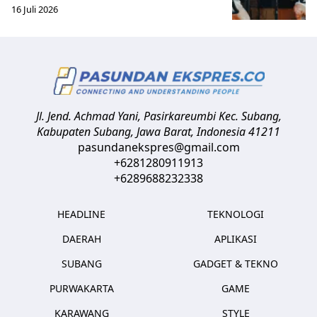
16 Juli 2026
Jl. Jend. Achmad Yani, Pasirkareumbi
Kec. Subang,
Kabupaten Subang, Jawa Barat
,
Indonesia
41211
pasundanekspres@gmail.com
+6281280911913
+6289688232338
HEADLINE
TEKNOLOGI
DAERAH
APLIKASI
SUBANG
GADGET & TEKNO
PURWAKARTA
GAME
KARAWANG
STYLE