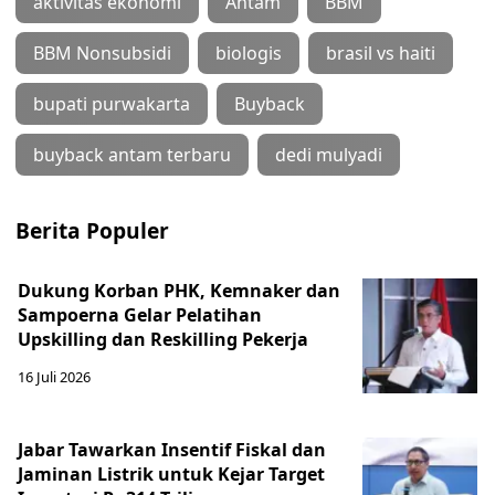
aktivitas ekonomi
Antam
BBM
BBM Nonsubsidi
biologis
brasil vs haiti
bupati purwakarta
Buyback
buyback antam terbaru
dedi mulyadi
Berita Populer
Dukung Korban PHK, Kemnaker dan
Sampoerna Gelar Pelatihan
Upskilling dan Reskilling Pekerja
16 Juli 2026
Jabar Tawarkan Insentif Fiskal dan
Jaminan Listrik untuk Kejar Target