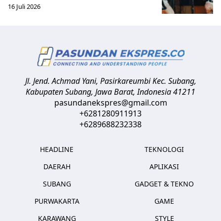
16 Juli 2026
Jl. Jend. Achmad Yani, Pasirkareumbi
Kec. Subang,
Kabupaten Subang, Jawa Barat
,
Indonesia
41211
pasundanekspres@gmail.com
+6281280911913
+6289688232338
HEADLINE
TEKNOLOGI
DAERAH
APLIKASI
SUBANG
GADGET & TEKNO
PURWAKARTA
GAME
KARAWANG
STYLE