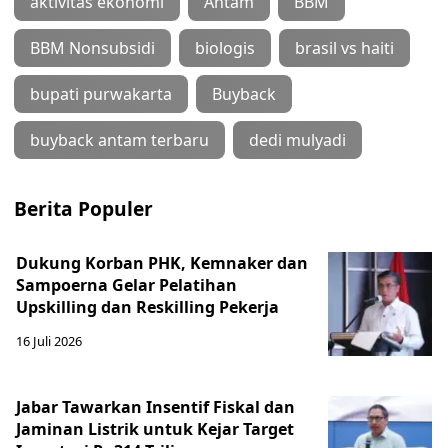
aktivitas ekonomi
Antam
BBM
BBM Nonsubsidi
biologis
brasil vs haiti
bupati purwakarta
Buyback
buyback antam terbaru
dedi mulyadi
Berita Populer
Dukung Korban PHK, Kemnaker dan
Sampoerna Gelar Pelatihan
Upskilling dan Reskilling Pekerja
16 Juli 2026
Jabar Tawarkan Insentif Fiskal dan
Jaminan Listrik untuk Kejar Target