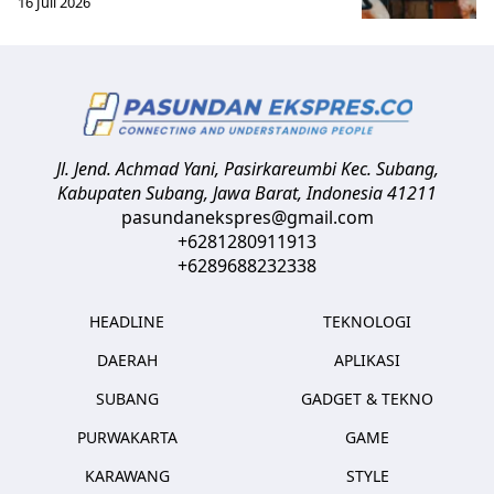
16 Juli 2026
Jl. Jend. Achmad Yani, Pasirkareumbi
Kec. Subang,
Kabupaten Subang, Jawa Barat
,
Indonesia
41211
pasundanekspres@gmail.com
+6281280911913
+6289688232338
HEADLINE
TEKNOLOGI
DAERAH
APLIKASI
SUBANG
GADGET & TEKNO
PURWAKARTA
GAME
KARAWANG
STYLE