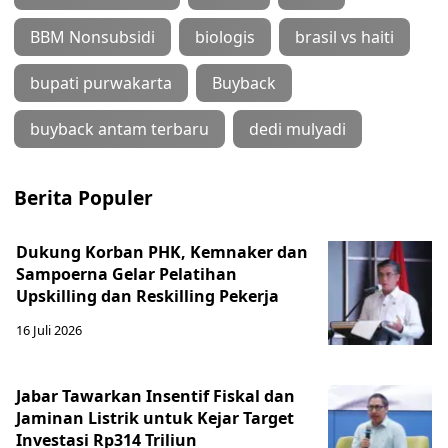
BBM Nonsubsidi
biologis
brasil vs haiti
bupati purwakarta
Buyback
buyback antam terbaru
dedi mulyadi
Berita Populer
Dukung Korban PHK, Kemnaker dan
Sampoerna Gelar Pelatihan
Upskilling dan Reskilling Pekerja
16 Juli 2026
Jabar Tawarkan Insentif Fiskal dan
Jaminan Listrik untuk Kejar Target
Investasi Rp314 Triliun