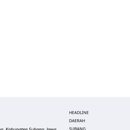
HEADLINE
DAERAH
SUBANG
ng, Kabupaten Subang, Jawa