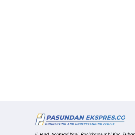
Jl. Jend. Achmad Yani, Pasirkareumbi
Kec. Suba