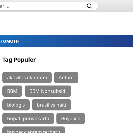
OTOMOTIF
Tag Populer
aktivitas ekonomi
Antam
BBM
BBM Nonsubsidi
biologis
brasil vs haiti
bupati purwakarta
Buyback
buyback antam terbaru