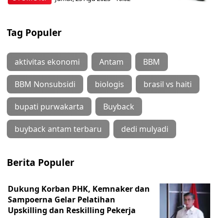
Tag Populer
aktivitas ekonomi
Antam
BBM
BBM Nonsubsidi
biologis
brasil vs haiti
bupati purwakarta
Buyback
buyback antam terbaru
dedi mulyadi
Berita Populer
Dukung Korban PHK, Kemnaker dan
Sampoerna Gelar Pelatihan
Upskilling dan Reskilling Pekerja