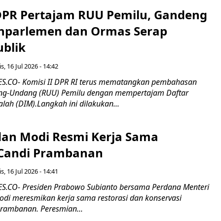
 DPR Pertajam RUU Pemilu, Gandeng
nparlemen dan Ormas Serap
ublik
s, 16 Jul 2026 - 14:42
.CO- Komisi II DPR RI terus mematangkan pembahasan
g-Undang (RUU) Pemilu dengan mempertajam Daftar
alah (DIM).Langkah ini dilakukan...
an Modi Resmi Kerja Sama
 Candi Prambanan
s, 16 Jul 2026 - 14:41
.CO- Presiden Prabowo Subianto bersama Perdana Menteri
odi meresmikan kerja sama restorasi dan konservasi
rambanan. Peresmian...