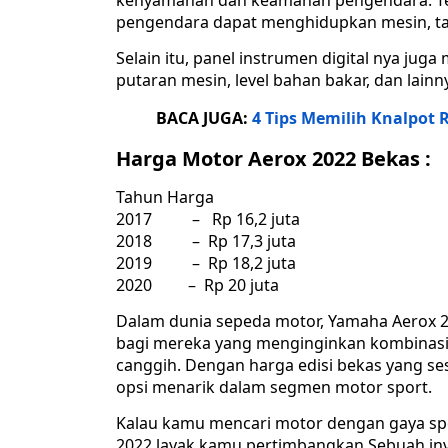
kenyamanan dan keamanan pengendara. Te
pengendara dapat menghidupkan mesin, ta
Selain itu, panel instrumen digital nya ju
putaran mesin, level bahan bakar, dan lain
BACA JUGA:
4 Tips Memilih Knalpot 
Harga Motor Aerox 2022 Bekas :
Tahun Harga
2017 – Rp 16,2 juta
2018 – Rp 17,3 juta
2019 – Rp 18,2 juta
2020 – Rp 20 juta
Dalam dunia sepeda motor, Yamaha Aerox 2
bagi mereka yang menginginkan kombinasi p
canggih. Dengan harga edisi bekas yang ses
opsi menarik dalam segmen motor sport.
Kalau kamu mencari motor dengan gaya spo
2022 layak kamu pertimbangkan.Sebuah in