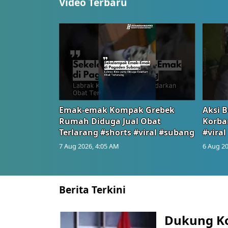
Video Terbaru
Emak-emak Kompak Grebek
Aksi B
Rumah Diduga Jual Obat
Korba
Terlarang #shorts #viral #subang
#viral
7 Aug 2026, 4:05 AM
6 Aug 20
Berita Terkini
Dukung K