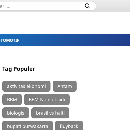
OTOMOTIF
Tag Populer
aktivitas ekonomi
Antam
BBM
BBM Nonsubsidi
biologis
brasil vs haiti
bupati purwakarta
Buyback