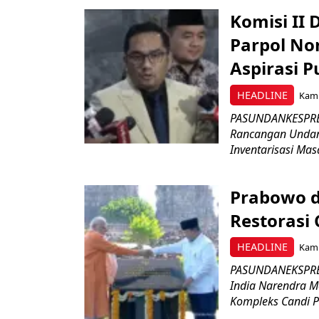
Komisi II
Parpol No
Aspirasi P
HEADLINE
Kami
PASUNDANKESPRES
Rancangan Undan
Inventarisasi Mas
Prabowo d
Restorasi
HEADLINE
Kami
PASUNDANEKSPRES
India Narendra M
Kompleks Candi P