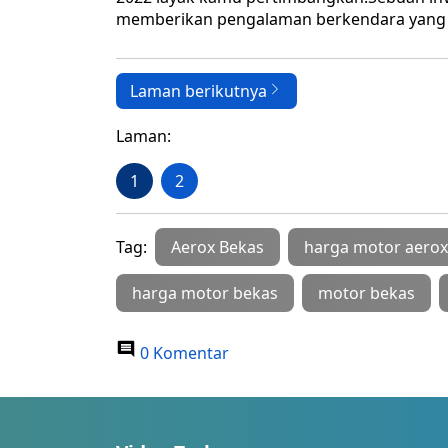
memberikan pengalaman berkendara yang m
Laman berikutnya
Laman:
1
2
Tag:
Aerox Bekas
harga motor aerox
harga motor bekas
motor bekas
0 Komentar