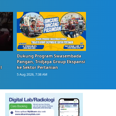
Dukung Program Swasembada
Pangan, Tridjaya Group Ekspansi
l
ke Sektor Pertanian
5 Aug 2026, 7:38 AM