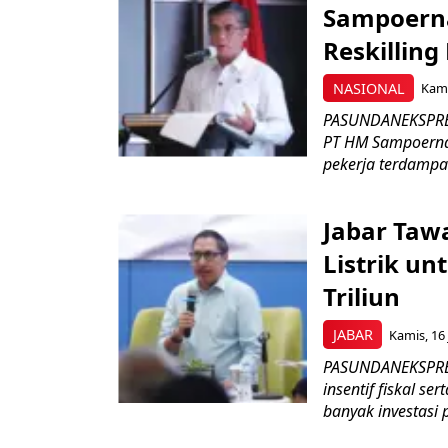
Sampoerna
Reskilling
NASIONAL
Kami
PASUNDANEKSPRES
PT HM Sampoerna
pekerja terdampa
Jabar Tawa
Listrik un
Triliun
JABAR
Kamis, 16 
PASUNDANEKSPRES
insentif fiskal s
banyak investasi 