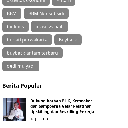
aktivitas ekonomi
Antam
BBM
BBM Nonsubsidi
biologis
brasil vs haiti
bupati purwakarta
Buyback
buyback antam terbaru
dedi mulyadi
Berita Populer
Dukung Korban PHK, Kemnaker
dan Sampoerna Gelar Pelatihan
Upskilling dan Reskilling Pekerja
16 Juli 2026