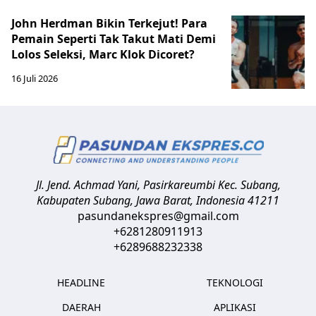
John Herdman Bikin Terkejut! Para
Pemain Seperti Tak Takut Mati Demi
Lolos Seleksi, Marc Klok Dicoret?
16 Juli 2026
Jl. Jend. Achmad Yani, Pasirkareumbi
Kec. Subang,
Kabupaten Subang, Jawa Barat
,
Indonesia
41211
pasundanekspres@gmail.com
+6281280911913
+6289688232338
HEADLINE
TEKNOLOGI
DAERAH
APLIKASI