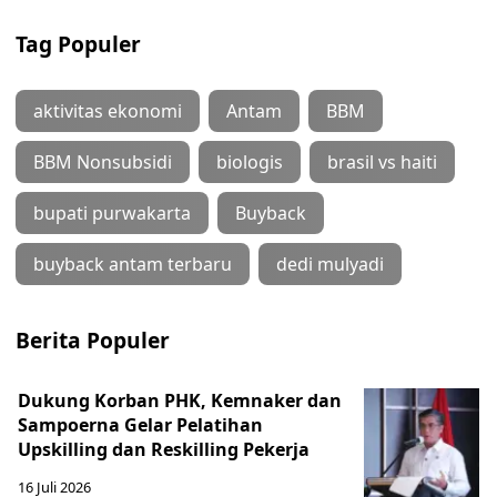
Tag Populer
aktivitas ekonomi
Antam
BBM
BBM Nonsubsidi
biologis
brasil vs haiti
bupati purwakarta
Buyback
buyback antam terbaru
dedi mulyadi
Berita Populer
Dukung Korban PHK, Kemnaker dan
Sampoerna Gelar Pelatihan
Upskilling dan Reskilling Pekerja
16 Juli 2026