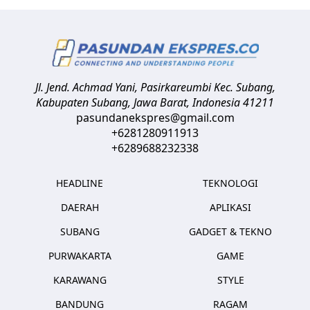
Jl. Jend. Achmad Yani, Pasirkareumbi
Kec. Subang,
Kabupaten Subang, Jawa Barat
,
Indonesia
41211
pasundanekspres@gmail.com
+6281280911913
+6289688232338
HEADLINE
TEKNOLOGI
DAERAH
APLIKASI
SUBANG
GADGET & TEKNO
PURWAKARTA
GAME
KARAWANG
STYLE
BANDUNG
RAGAM