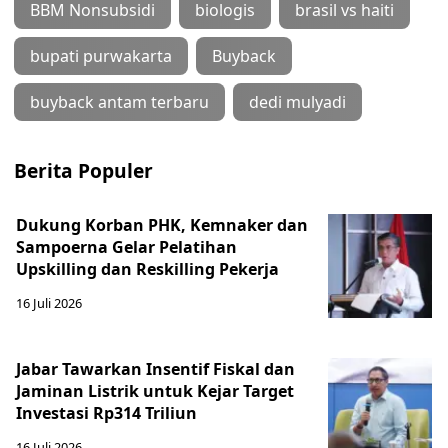
BBM Nonsubsidi
biologis
brasil vs haiti
bupati purwakarta
Buyback
buyback antam terbaru
dedi mulyadi
Berita Populer
Dukung Korban PHK, Kemnaker dan
Sampoerna Gelar Pelatihan
Upskilling dan Reskilling Pekerja
16 Juli 2026
Jabar Tawarkan Insentif Fiskal dan
Jaminan Listrik untuk Kejar Target
Investasi Rp314 Triliun
16 Juli 2026