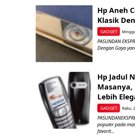
Hp Aneh C
Klasik De
GADGET
Minggu,
PASUNDAN EKSPRES
Dengan Gaya yang
Hp Jadul N
Masanya, 
Lebih Ele
GADGET
Rabu, 2
PASUNDANEKSPRES-
populer pada mas
favorit...