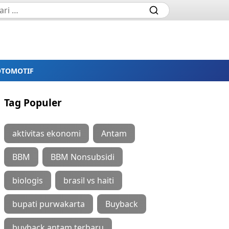
OTOMOTIF
Tag Populer
aktivitas ekonomi
Antam
BBM
BBM Nonsubsidi
biologis
brasil vs haiti
bupati purwakarta
Buyback
buyback antam terbaru