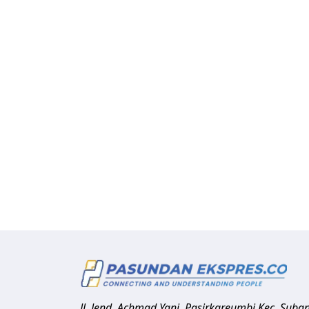
Jl. Jend. Achmad Yani, Pasirkareumbi
Kec. Suba