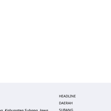
HEADLINE
DAERAH
SUBANG
ng, Kabupaten Subang, Jawa