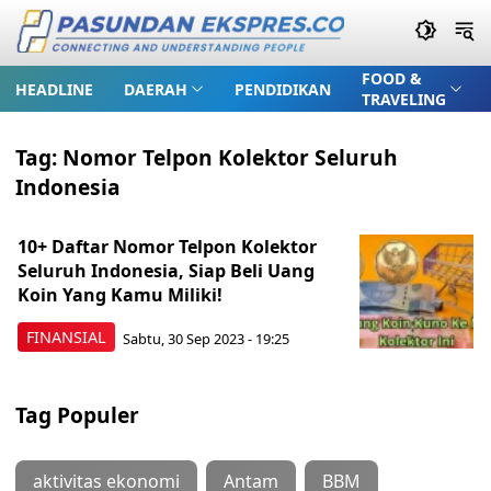
FOOD &
HEADLINE
DAERAH
PENDIDIKAN
TRAVELING
Tag:
Nomor Telpon Kolektor Seluruh
Indonesia
10+ Daftar Nomor Telpon Kolektor
Seluruh Indonesia, Siap Beli Uang
Koin Yang Kamu Miliki!
FINANSIAL
Sabtu, 30 Sep 2023 - 19:25
Tag Populer
aktivitas ekonomi
Antam
BBM