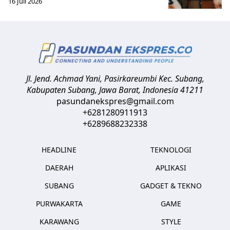
16 Juli 2026
Jl. Jend. Achmad Yani, Pasirkareumbi
Kec. Subang,
Kabupaten Subang, Jawa Barat
,
Indonesia
41211
pasundanekspres@gmail.com
+6281280911913
+6289688232338
HEADLINE
TEKNOLOGI
DAERAH
APLIKASI
SUBANG
GADGET & TEKNO
PURWAKARTA
GAME
KARAWANG
STYLE