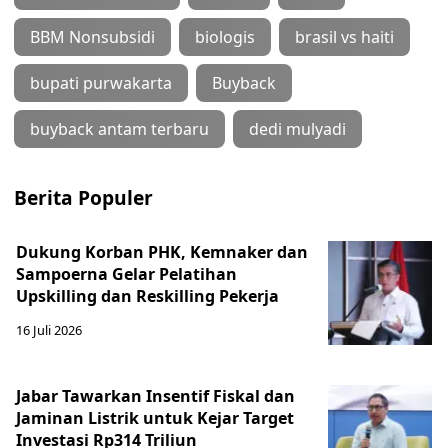
BBM Nonsubsidi
biologis
brasil vs haiti
bupati purwakarta
Buyback
buyback antam terbaru
dedi mulyadi
Berita Populer
Dukung Korban PHK, Kemnaker dan
Sampoerna Gelar Pelatihan
Upskilling dan Reskilling Pekerja
16 Juli 2026
Jabar Tawarkan Insentif Fiskal dan
Jaminan Listrik untuk Kejar Target
Investasi Rp314 Triliun