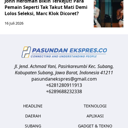
John Herdman Bikin Terkejut! Para
Pemain Seperti Tak Takut Mati Demi
Lolos Seleksi, Marc Klok Dicoret?
16 Juli 2026
Jl. Jend. Achmad Yani, Pasirkareumbi
Kec. Subang,
Kabupaten Subang, Jawa Barat
,
Indonesia
41211
pasundanekspres@gmail.com
+6281280911913
+6289688232338
HEADLINE
TEKNOLOGI
DAERAH
APLIKASI
SUBANG
GADGET & TEKNO