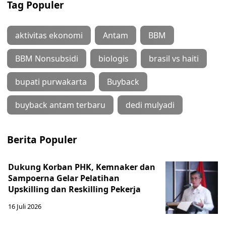
Tag Populer
aktivitas ekonomi
Antam
BBM
BBM Nonsubsidi
biologis
brasil vs haiti
bupati purwakarta
Buyback
buyback antam terbaru
dedi mulyadi
Berita Populer
Dukung Korban PHK, Kemnaker dan
Sampoerna Gelar Pelatihan
Upskilling dan Reskilling Pekerja
16 Juli 2026