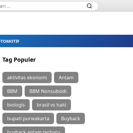
OTOMOTIF
Tag Populer
aktivitas ekonomi
Antam
BBM
BBM Nonsubsidi
biologis
brasil vs haiti
bupati purwakarta
Buyback
buyback antam terbaru