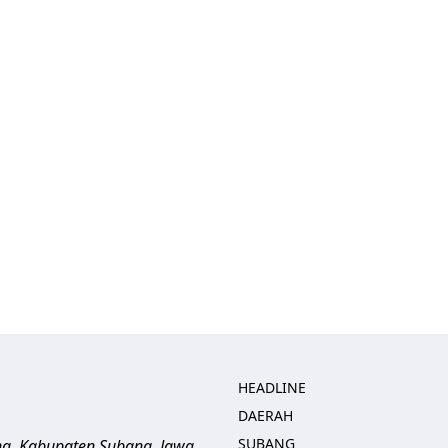
HEADLINE
DAERAH
SUBANG
ng, Kabupaten Subang, Jawa