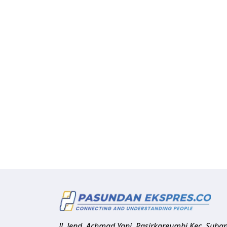
Jl. Jend. Achmad Yani, Pasirkareumbi
Kec. Suba