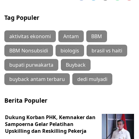
Tag Populer
aktivitas ekonomi
Antam
BBM
BBM Nonsubsidi
biologis
brasil vs haiti
bupati purwakarta
Buyback
buyback antam terbaru
dedi mulyadi
Berita Populer
Dukung Korban PHK, Kemnaker dan
Sampoerna Gelar Pelatihan
Upskilling dan Reskilling Pekerja