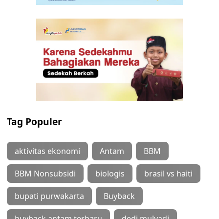
Tag Populer
aktivitas ekonomi
Antam
BBM
BBM Nonsubsidi
biologis
brasil vs haiti
bupati purwakarta
Buyback
buyback antam terbaru
dedi mulyadi