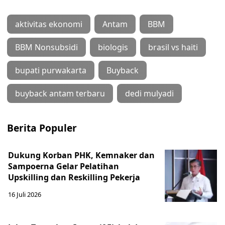
aktivitas ekonomi
Antam
BBM
BBM Nonsubsidi
biologis
brasil vs haiti
bupati purwakarta
Buyback
buyback antam terbaru
dedi mulyadi
Berita Populer
Dukung Korban PHK, Kemnaker dan
Sampoerna Gelar Pelatihan
Upskilling dan Reskilling Pekerja
16 Juli 2026