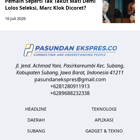
Pemain Seperti Tak Takut Mati Demi
Lolos Seleksi, Marc Klok Dicoret?
16 Juli 2026
Jl. Jend. Achmad Yani, Pasirkareumbi
Kec. Subang,
Kabupaten Subang, Jawa Barat
,
Indonesia
41211
pasundanekspres@gmail.com
+6281280911913
+6289688232338
HEADLINE
TEKNOLOGI
DAERAH
APLIKASI
SUBANG
GADGET & TEKNO