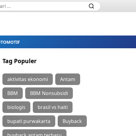
OTOMOTIF
Tag Populer
aktivitas ekonomi
Antam
BBM
BBM Nonsubsidi
biologis
brasil vs haiti
bupati purwakarta
Buyback
buyback antam terbaru