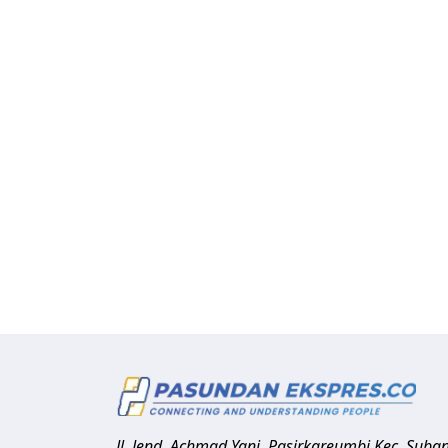
Jl. Jend. Achmad Yani, Pasirkareumbi
Kec. Suba