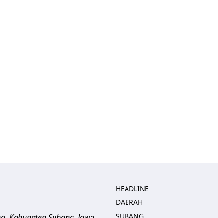
HEADLINE
DAERAH
SUBANG
ng, Kabupaten Subang, Jawa