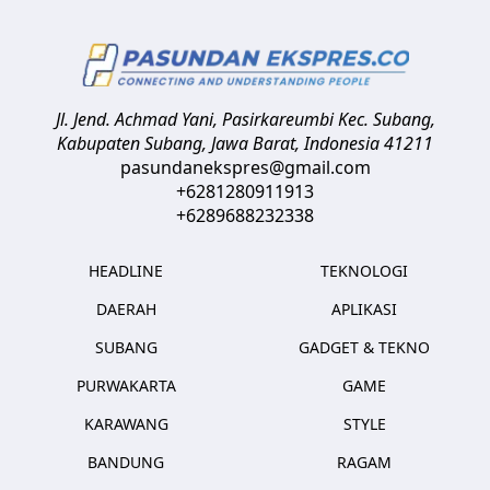
Jl. Jend. Achmad Yani, Pasirkareumbi
Kec. Subang,
Kabupaten Subang, Jawa Barat
,
Indonesia
41211
pasundanekspres@gmail.com
+6281280911913
+6289688232338
HEADLINE
TEKNOLOGI
DAERAH
APLIKASI
SUBANG
GADGET & TEKNO
PURWAKARTA
GAME
KARAWANG
STYLE
BANDUNG
RAGAM