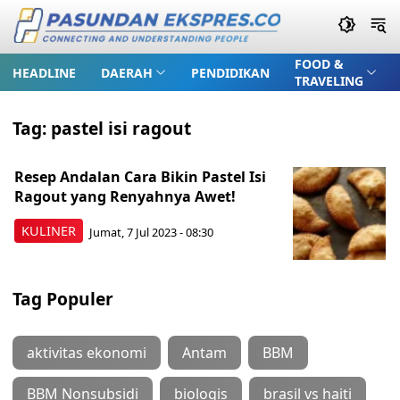
FOOD &
HEADLINE
DAERAH
PENDIDIKAN
TRAVELING
Tag:
pastel isi ragout
Resep Andalan Cara Bikin Pastel Isi
Ragout yang Renyahnya Awet!
KULINER
Jumat, 7 Jul 2023 - 08:30
Tag Populer
aktivitas ekonomi
Antam
BBM
BBM Nonsubsidi
biologis
brasil vs haiti