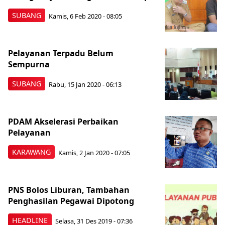
SUBANG
Kamis, 6 Feb 2020 - 08:05
Pelayanan Terpadu Belum
Sempurna
SUBANG
Rabu, 15 Jan 2020 - 06:13
PDAM Akselerasi Perbaikan
Pelayanan
KARAWANG
Kamis, 2 Jan 2020 - 07:05
PNS Bolos Liburan, Tambahan
Penghasilan Pegawai Dipotong
HEADLINE
Selasa, 31 Des 2019 - 07:36