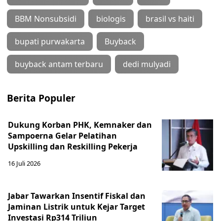
BBM Nonsubsidi
biologis
brasil vs haiti
bupati purwakarta
Buyback
buyback antam terbaru
dedi mulyadi
Berita Populer
Dukung Korban PHK, Kemnaker dan
Sampoerna Gelar Pelatihan
Upskilling dan Reskilling Pekerja
16 Juli 2026
Jabar Tawarkan Insentif Fiskal dan
Jaminan Listrik untuk Kejar Target
Investasi Rp314 Triliun