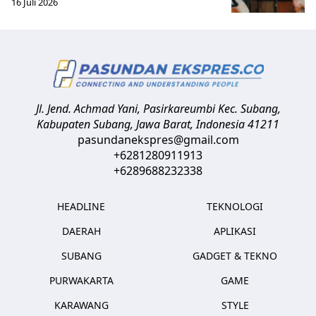
16 Juli 2026
Jl. Jend. Achmad Yani, Pasirkareumbi
Kec. Subang,
Kabupaten Subang, Jawa Barat
,
Indonesia
41211
pasundanekspres@gmail.com
+6281280911913
+6289688232338
HEADLINE
TEKNOLOGI
DAERAH
APLIKASI
SUBANG
GADGET & TEKNO
PURWAKARTA
GAME
KARAWANG
STYLE