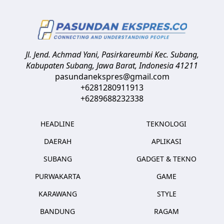
Jl. Jend. Achmad Yani, Pasirkareumbi
Kec. Subang,
Kabupaten Subang, Jawa Barat
,
Indonesia
41211
pasundanekspres@gmail.com
+6281280911913
+6289688232338
HEADLINE
TEKNOLOGI
DAERAH
APLIKASI
SUBANG
GADGET & TEKNO
PURWAKARTA
GAME
KARAWANG
STYLE
BANDUNG
RAGAM