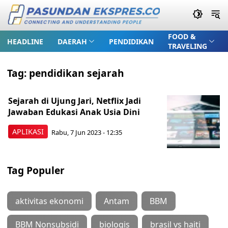
FOOD &
HEADLINE
DAERAH
PENDIDIKAN
TRAVELING
Tag:
pendidikan sejarah
Sejarah di Ujung Jari, Netflix Jadi
Jawaban Edukasi Anak Usia Dini
APLIKASI
Rabu, 7 Jun 2023 - 12:35
Tag Populer
aktivitas ekonomi
Antam
BBM
BBM Nonsubsidi
biologis
brasil vs haiti