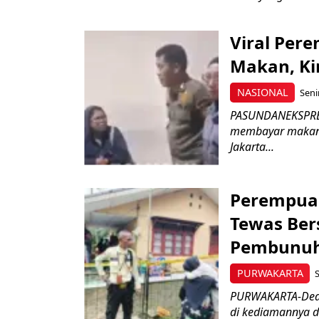
Viral Per
Makan, Ki
NASIONAL
Seni
PASUNDANEKSPRES
membayar makan 
Jakarta...
Perempuan
Tewas Ber
Pembunu
PURWAKARTA
S
PURWAKARTA-Dea 
di kediamannya di