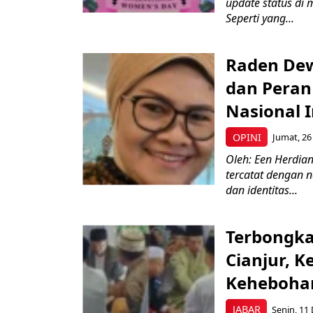
update status di 
Seperti yang...
Raden Dew
dan Peran
Nasional 
OPINI
Jumat, 26 
Oleh: Een Herdia
tercatat dengan
dan identitas...
Terbongka
Cianjur, 
Kehebohan
JABAR
Senin, 11 