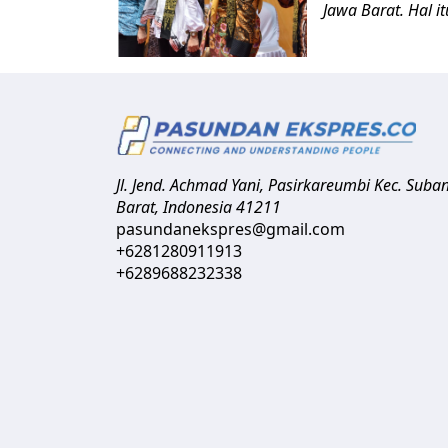
Jawa Barat. Hal i
Jl. Jend. Achmad Yani, Pasirkareumbi
Kec. Suba
Barat
,
Indonesia
41211
pasundanekspres@gmail.com
+6281280911913
+6289688232338