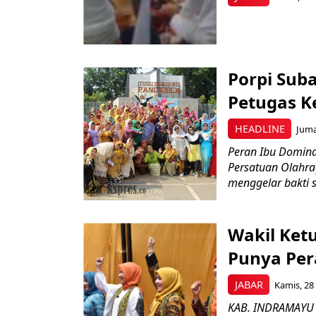
Porpi Sub
Petugas Ke
HEADLINE
Juma
Peran Ibu Domina
Persatuan Olahra
menggelar bakti so
Wakil Ket
Punya Pe
JABAR
Kamis, 28
KAB. INDRAMAYU 