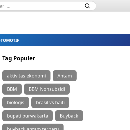
OTOMOTIF
Tag Populer
aktivitas ekonomi
Antam
BBM
BBM Nonsubsidi
biologis
brasil vs haiti
bupati purwakarta
Buyback
buyback antam terbaru