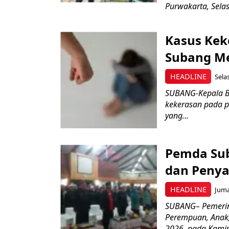
Purwakarta, Selas
Kasus Kek
Subang M
HEADLINE
Sela
SUBANG-Kepala B
kekerasan pada 
yang...
Pemda Sub
dan Penya
HEADLINE
Juma
SUBANG– Pemerin
Perempuan, Anak,
2026, pada Kamis 