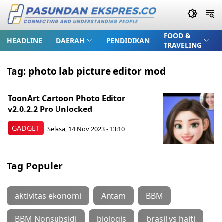
FOOD &
HEADLINE
DAERAH
PENDIDIKAN
TRAVELING
Tag:
photo lab picture editor mod
ToonArt Cartoon Photo Editor
v2.0.2.2 Pro Unlocked
GADGET
Selasa, 14 Nov 2023 - 13:10
Tag Populer
aktivitas ekonomi
Antam
BBM
BBM Nonsubsidi
biologis
brasil vs haiti