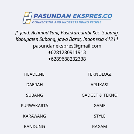
Jl. Jend. Achmad Yani, Pasirkareumbi
Kec. Subang,
Kabupaten Subang, Jawa Barat
,
Indonesia
41211
pasundanekspres@gmail.com
+6281280911913
+6289688232338
HEADLINE
TEKNOLOGI
DAERAH
APLIKASI
SUBANG
GADGET & TEKNO
PURWAKARTA
GAME
KARAWANG
STYLE
BANDUNG
RAGAM