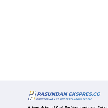
Jl. Jend. Achmad Yani, Pasirkareumbi
Kec. Suba