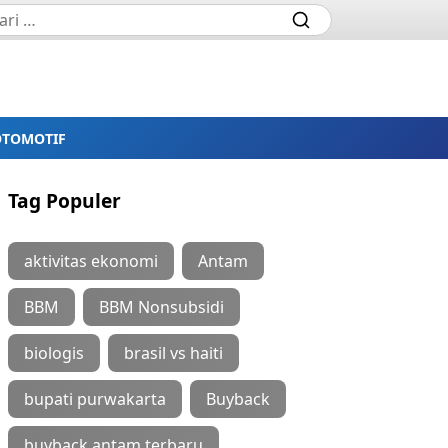
OTOMOTIF
Tag Populer
aktivitas ekonomi
Antam
BBM
BBM Nonsubsidi
biologis
brasil vs haiti
bupati purwakarta
Buyback
buyback antam terbaru