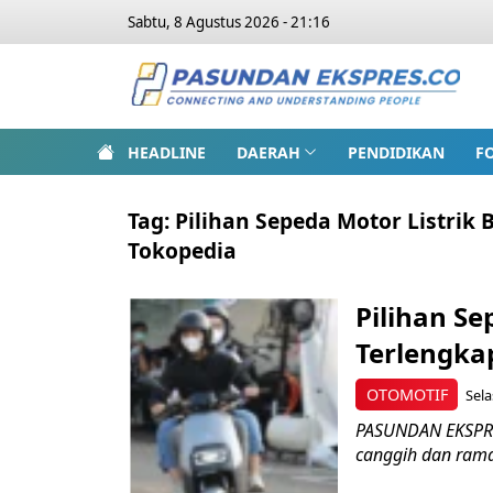
Sabtu, 8 Agustus 2026 - 21:16
HEADLINE
DAERAH
PENDIDIKAN
F
Tag:
Pilihan Sepeda Motor Listrik 
Tokopedia
Pilihan Se
Terlengka
OTOMOTIF
Sela
PASUNDAN EKSPRES
canggih dan ramah