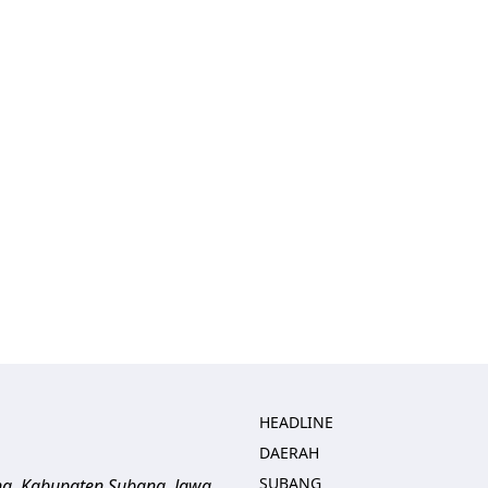
HEADLINE
DAERAH
SUBANG
ng, Kabupaten Subang, Jawa