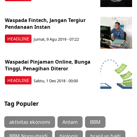
Waspada Fintech, Jangan Tergiur
Pendanaan Instan
HEADLINE
Jumat, 9 Agu 2019 - 07:22
Waspadai Pinjaman Online, Bunga
Tinggi, Penagihan Diteror
HEADLINE
Sabtu, 1 Des 2018 - 00:00
Tag Populer
aktivitas ekonomi
Antam
BBM
BBM Nonsubsidi
biologis
brasil vs haiti