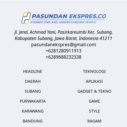
Jl. Jend. Achmad Yani, Pasirkareumbi
Kec. Subang,
Kabupaten Subang, Jawa Barat
,
Indonesia
41211
pasundanekspres@gmail.com
+6281280911913
+6289688232338
HEADLINE
TEKNOLOGI
DAERAH
APLIKASI
SUBANG
GADGET & TEKNO
PURWAKARTA
GAME
KARAWANG
STYLE
BANDUNG
RAGAM