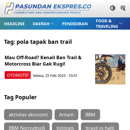
FOOD &
HEADLINE
DAERAH
PENDIDIKAN
TRAVELING
Tag:
pola tapak ban trail
Mau Off-Road? Kenali Ban Trail &
Motorcross Biar Gak Rugi!
OTOMOTIF
Selasa, 25 Feb 2025 - 10:31
Tag Populer
aktivitas ekonomi
Antam
BBM
BBM Nonsubsidi
biologis
brasil vs haiti