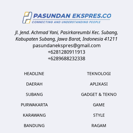
Jl. Jend. Achmad Yani, Pasirkareumbi
Kec. Subang,
Kabupaten Subang, Jawa Barat
,
Indonesia
41211
pasundanekspres@gmail.com
+6281280911913
+6289688232338
HEADLINE
TEKNOLOGI
DAERAH
APLIKASI
SUBANG
GADGET & TEKNO
PURWAKARTA
GAME
KARAWANG
STYLE
BANDUNG
RAGAM