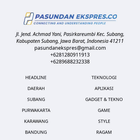
Jl. Jend. Achmad Yani, Pasirkareumbi
Kec. Subang,
Kabupaten Subang, Jawa Barat
,
Indonesia
41211
pasundanekspres@gmail.com
+6281280911913
+6289688232338
HEADLINE
TEKNOLOGI
DAERAH
APLIKASI
SUBANG
GADGET & TEKNO
PURWAKARTA
GAME
KARAWANG
STYLE
BANDUNG
RAGAM