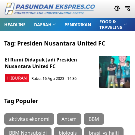
FOOD &
HEADLINE
DAERAH
PENDIDIKAN
TRAVELING
Tag:
Presiden Nusantara United FC
El Rumi Didapuk Jadi Presiden
Nusantara United FC
HIBURAN
Rabu, 16 Agu 2023 - 14:36
Tag Populer
aktivitas ekonomi
Antam
BBM
BBM Nonsubsidi
biologis
brasil vs haiti