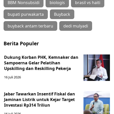
BBM Nonsubsidi
biologis
brasil vs haiti
bupati purwakarta
Buyback
buyback antam terbaru
dedi mulyadi
Berita Populer
Dukung Korban PHK, Kemnaker dan
Sampoerna Gelar Pelatihan
Upskilling dan Reskilling Pekerja
16 Juli 2026
Jabar Tawarkan Insentif Fiskal dan
Jaminan Listrik untuk Kejar Target
Investasi Rp314 Triliun
16 Juli 2026