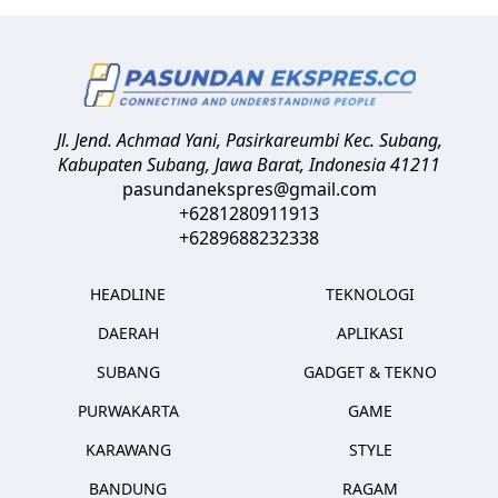
Jl. Jend. Achmad Yani, Pasirkareumbi
Kec. Subang,
Kabupaten Subang, Jawa Barat
,
Indonesia
41211
pasundanekspres@gmail.com
+6281280911913
+6289688232338
HEADLINE
TEKNOLOGI
DAERAH
APLIKASI
SUBANG
GADGET & TEKNO
PURWAKARTA
GAME
KARAWANG
STYLE
BANDUNG
RAGAM