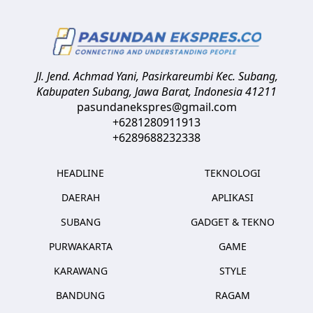
Jl. Jend. Achmad Yani, Pasirkareumbi
Kec. Subang,
Kabupaten Subang, Jawa Barat
,
Indonesia
41211
pasundanekspres@gmail.com
+6281280911913
+6289688232338
HEADLINE
TEKNOLOGI
DAERAH
APLIKASI
SUBANG
GADGET & TEKNO
PURWAKARTA
GAME
KARAWANG
STYLE
BANDUNG
RAGAM