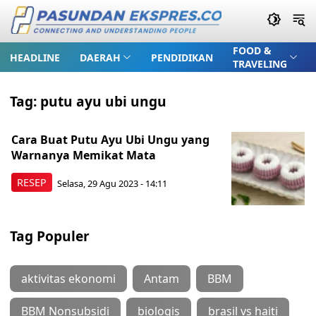
FOOD &
HEADLINE
DAERAH
PENDIDIKAN
TRAVELING
Tag:
putu ayu ubi ungu
Cara Buat Putu Ayu Ubi Ungu yang
Warnanya Memikat Mata
RESEP
Selasa, 29 Agu 2023 - 14:11
Tag Populer
aktivitas ekonomi
Antam
BBM
BBM Nonsubsidi
biologis
brasil vs haiti