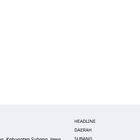
HEADLINE
DAERAH
SUBANG
ng, Kabupaten Subang, Jawa