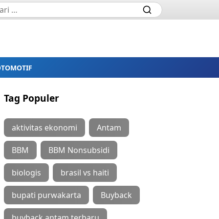
OTOMOTIF
Tag Populer
aktivitas ekonomi
Antam
BBM
BBM Nonsubsidi
biologis
brasil vs haiti
bupati purwakarta
Buyback
buyback antam terbaru