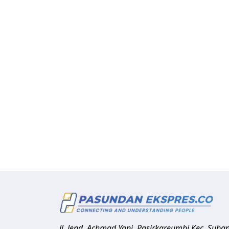
Jl. Jend. Achmad Yani, Pasirkareumbi
Kec. Suba