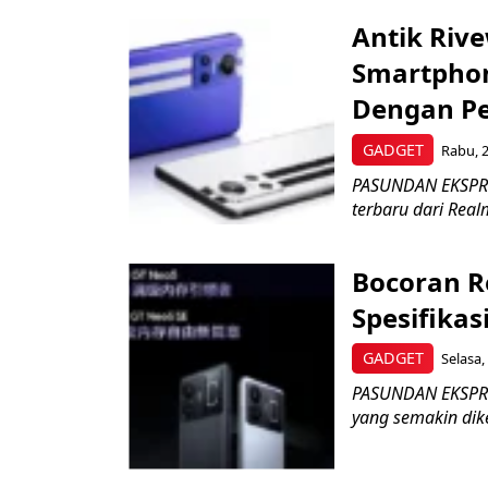
Antik Riv
Smartpho
Dengan Pe
GADGET
Rabu, 2
PASUNDAN EKSPRE
terbaru dari Real
Bocoran R
Spesifika
GADGET
Selasa,
PASUNDAN EKSPRES
yang semakin dike