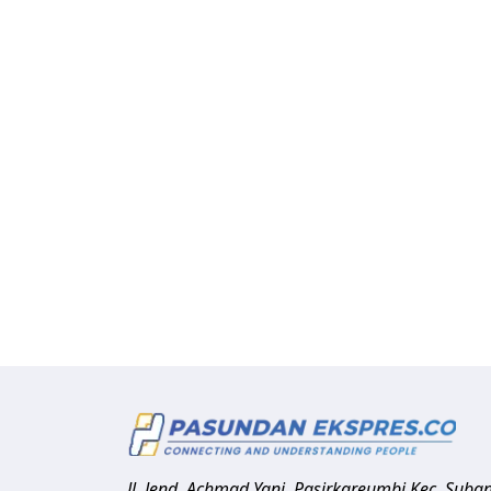
Jl. Jend. Achmad Yani, Pasirkareumbi
Kec. Suba