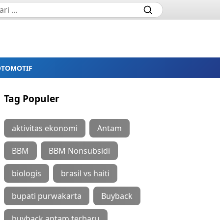
OTOMOTIF
Tag Populer
aktivitas ekonomi
Antam
BBM
BBM Nonsubsidi
biologis
brasil vs haiti
bupati purwakarta
Buyback
buyback antam terbaru