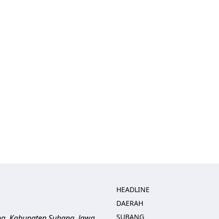
HEADLINE
DAERAH
SUBANG
ng, Kabupaten Subang, Jawa