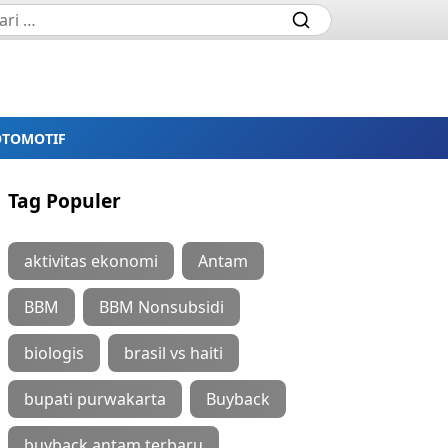
OTOMOTIF
Tag Populer
aktivitas ekonomi
Antam
BBM
BBM Nonsubsidi
biologis
brasil vs haiti
bupati purwakarta
Buyback
buyback antam terbaru