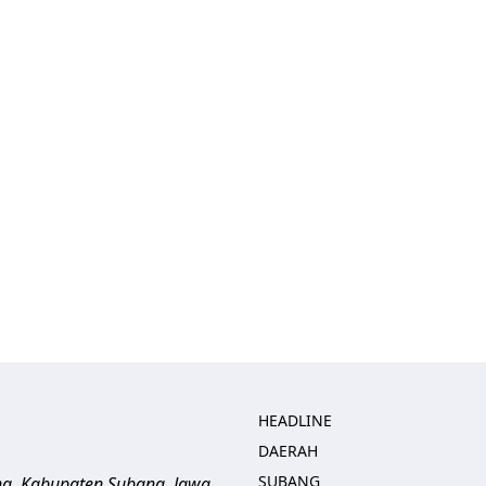
HEADLINE
DAERAH
SUBANG
ng, Kabupaten Subang, Jawa