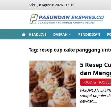
Sabtu, 8 Agustus 2026 - 15:19
HEADLINE
DAERAH
PENDIDIKAN
F
Tag:
resep cup cake panggang unt
5 Resep C
dan Mengg
FOOD & TRAVEL
PASUNDAN EKSPRE
sangat populer d
dewasa....