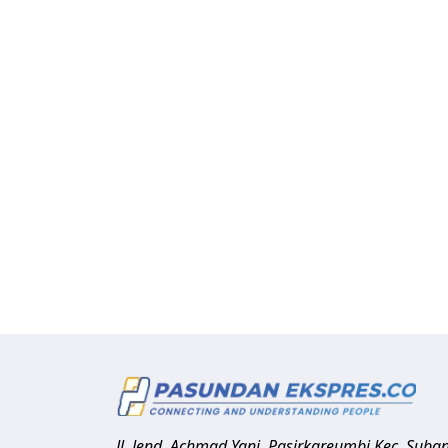
Jl. Jend. Achmad Yani, Pasirkareumbi
Kec. Suba