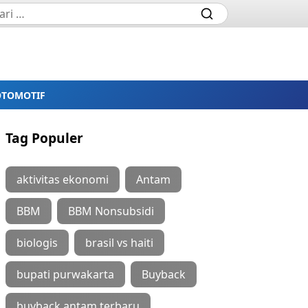
OTOMOTIF
Tag Populer
aktivitas ekonomi
Antam
BBM
BBM Nonsubsidi
biologis
brasil vs haiti
bupati purwakarta
Buyback
buyback antam terbaru