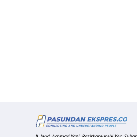
Jl. Jend. Achmad Yani, Pasirkareumbi
Kec. Suba