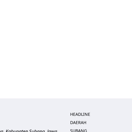
HEADLINE
DAERAH
SUBANG
ng, Kabupaten Subang, Jawa