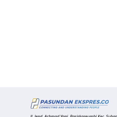
Jl. Jend. Achmad Yani, Pasirkareumbi
Kec. Suba