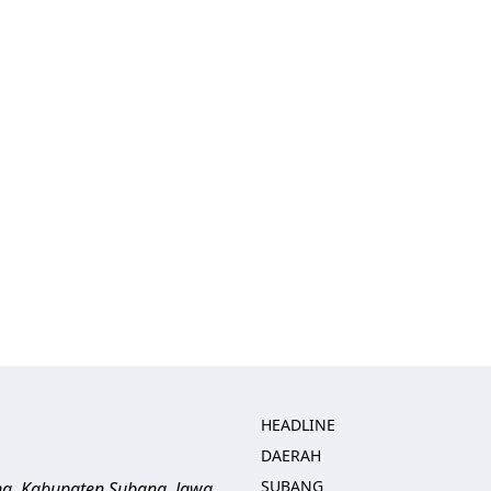
HEADLINE
DAERAH
SUBANG
ng, Kabupaten Subang, Jawa