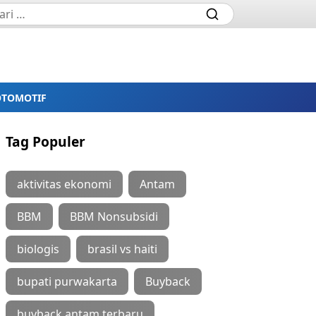
OTOMOTIF
Tag Populer
aktivitas ekonomi
Antam
BBM
BBM Nonsubsidi
biologis
brasil vs haiti
bupati purwakarta
Buyback
buyback antam terbaru