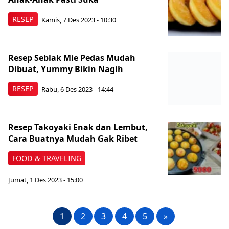
RESEP
Kamis, 7 Des 2023 - 10:30
Resep Seblak Mie Pedas Mudah
Dibuat, Yummy Bikin Nagih
RESEP
Rabu, 6 Des 2023 - 14:44
Resep Takoyaki Enak dan Lembut,
Cara Buatnya Mudah Gak Ribet
FOOD & TRAVELING
Jumat, 1 Des 2023 - 15:00
1
2
3
4
5
»