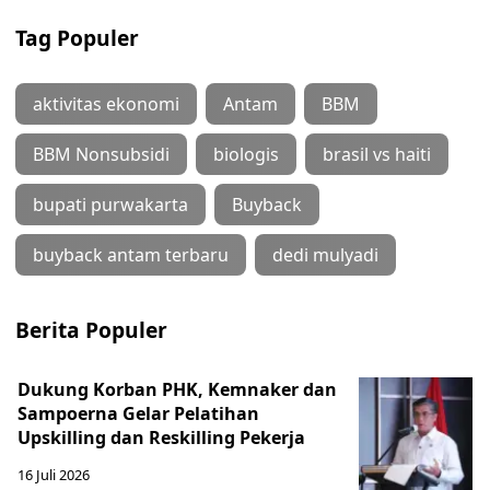
Tag Populer
aktivitas ekonomi
Antam
BBM
BBM Nonsubsidi
biologis
brasil vs haiti
bupati purwakarta
Buyback
buyback antam terbaru
dedi mulyadi
Berita Populer
Dukung Korban PHK, Kemnaker dan
Sampoerna Gelar Pelatihan
Upskilling dan Reskilling Pekerja
16 Juli 2026