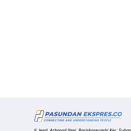
Jl. Jend. Achmad Yani, Pasirkareumbi
Kec. Suba