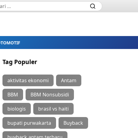
OTOMOTIF
Tag Populer
aktivitas ekonomi
Antam
BBM
BBM Nonsubsidi
biologis
brasil vs haiti
bupati purwakarta
Buyback
buyback antam terbaru