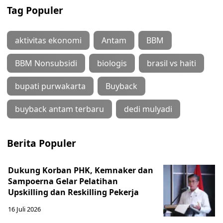
Tag Populer
aktivitas ekonomi
Antam
BBM
BBM Nonsubsidi
biologis
brasil vs haiti
bupati purwakarta
Buyback
buyback antam terbaru
dedi mulyadi
Berita Populer
Dukung Korban PHK, Kemnaker dan
Sampoerna Gelar Pelatihan
Upskilling dan Reskilling Pekerja
16 Juli 2026