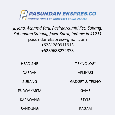
Jl. Jend. Achmad Yani, Pasirkareumbi
Kec. Subang,
Kabupaten Subang, Jawa Barat
,
Indonesia
41211
pasundanekspres@gmail.com
+6281280911913
+6289688232338
HEADLINE
TEKNOLOGI
DAERAH
APLIKASI
SUBANG
GADGET & TEKNO
PURWAKARTA
GAME
KARAWANG
STYLE
BANDUNG
RAGAM