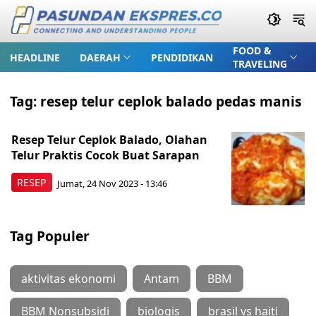
FOOD &
HEADLINE
DAERAH
PENDIDIKAN
TRAVELING
Tag:
resep telur ceplok balado pedas manis
Resep Telur Ceplok Balado, Olahan
Telur Praktis Cocok Buat Sarapan
RESEP
Jumat, 24 Nov 2023 - 13:46
Tag Populer
aktivitas ekonomi
Antam
BBM
BBM Nonsubsidi
biologis
brasil vs haiti