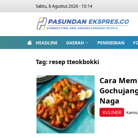
Sabtu, 8 Agustus 2026 - 10:14
HEADLINE
DAERAH
PENDIDIKAN
F
Tag:
resep tteokbokki
Cara Memb
Gochujang
Naga
KULINER
Kamis,