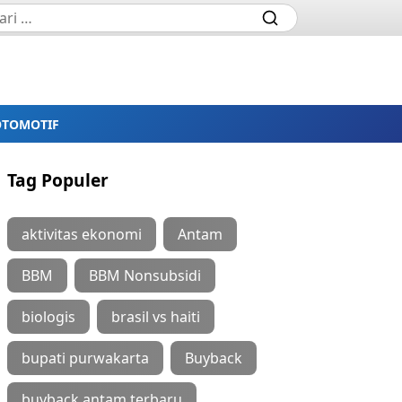
OTOMOTIF
Tag Populer
aktivitas ekonomi
Antam
BBM
BBM Nonsubsidi
biologis
brasil vs haiti
bupati purwakarta
Buyback
buyback antam terbaru