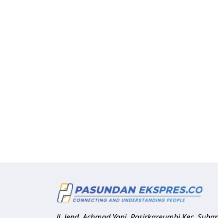
Jl. Jend. Achmad Yani, Pasirkareumbi
Kec. Suba