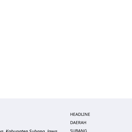
HEADLINE
DAERAH
SUBANG
ng, Kabupaten Subang, Jawa