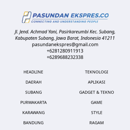
Jl. Jend. Achmad Yani, Pasirkareumbi
Kec. Subang,
Kabupaten Subang, Jawa Barat
,
Indonesia
41211
pasundanekspres@gmail.com
+6281280911913
+6289688232338
HEADLINE
TEKNOLOGI
DAERAH
APLIKASI
SUBANG
GADGET & TEKNO
PURWAKARTA
GAME
KARAWANG
STYLE
BANDUNG
RAGAM