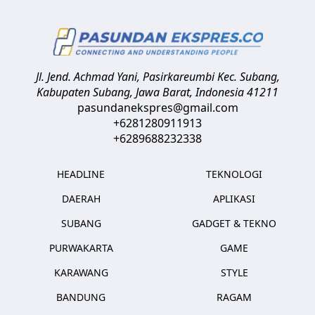
Jl. Jend. Achmad Yani, Pasirkareumbi
Kec. Subang,
Kabupaten Subang, Jawa Barat
,
Indonesia
41211
pasundanekspres@gmail.com
+6281280911913
+6289688232338
HEADLINE
TEKNOLOGI
DAERAH
APLIKASI
SUBANG
GADGET & TEKNO
PURWAKARTA
GAME
KARAWANG
STYLE
BANDUNG
RAGAM