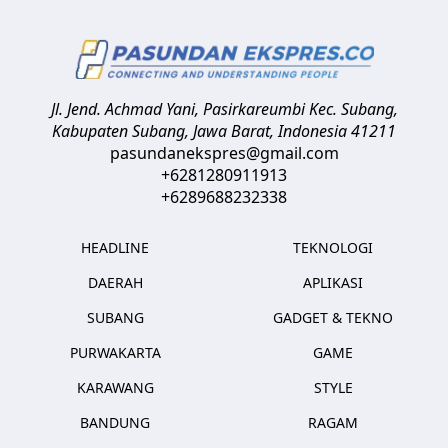
Jl. Jend. Achmad Yani, Pasirkareumbi
Kec. Subang,
Kabupaten Subang, Jawa Barat
,
Indonesia
41211
pasundanekspres@gmail.com
+6281280911913
+6289688232338
HEADLINE
TEKNOLOGI
DAERAH
APLIKASI
SUBANG
GADGET & TEKNO
PURWAKARTA
GAME
KARAWANG
STYLE
BANDUNG
RAGAM