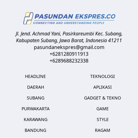
Jl. Jend. Achmad Yani, Pasirkareumbi
Kec. Subang,
Kabupaten Subang, Jawa Barat
,
Indonesia
41211
pasundanekspres@gmail.com
+6281280911913
+6289688232338
HEADLINE
TEKNOLOGI
DAERAH
APLIKASI
SUBANG
GADGET & TEKNO
PURWAKARTA
GAME
KARAWANG
STYLE
BANDUNG
RAGAM