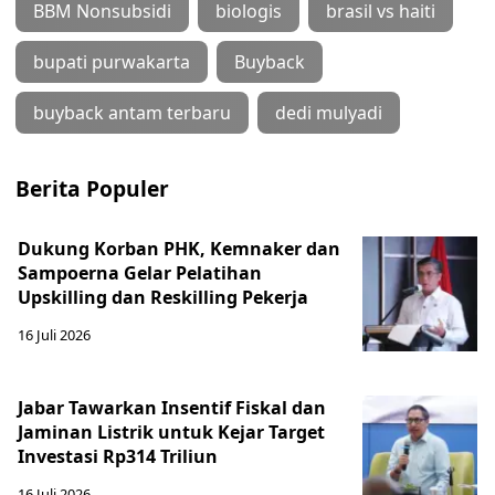
BBM Nonsubsidi
biologis
brasil vs haiti
bupati purwakarta
Buyback
buyback antam terbaru
dedi mulyadi
Berita Populer
Dukung Korban PHK, Kemnaker dan
Sampoerna Gelar Pelatihan
Upskilling dan Reskilling Pekerja
16 Juli 2026
Jabar Tawarkan Insentif Fiskal dan
Jaminan Listrik untuk Kejar Target
Investasi Rp314 Triliun
16 Juli 2026