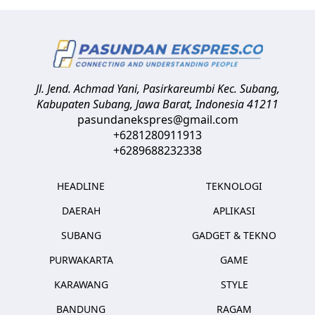
Jl. Jend. Achmad Yani, Pasirkareumbi
Kec. Subang,
Kabupaten Subang, Jawa Barat
,
Indonesia
41211
pasundanekspres@gmail.com
+6281280911913
+6289688232338
HEADLINE
TEKNOLOGI
DAERAH
APLIKASI
SUBANG
GADGET & TEKNO
PURWAKARTA
GAME
KARAWANG
STYLE
BANDUNG
RAGAM