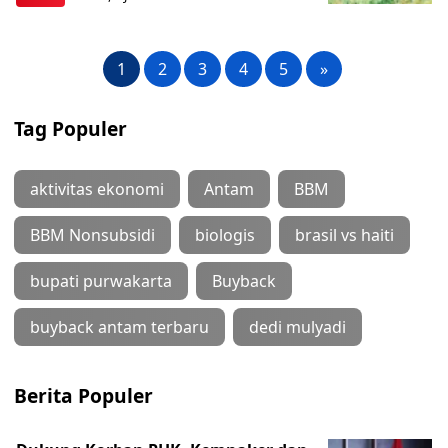
1
2
3
4
5
»
Tag Populer
aktivitas ekonomi
Antam
BBM
BBM Nonsubsidi
biologis
brasil vs haiti
bupati purwakarta
Buyback
buyback antam terbaru
dedi mulyadi
Berita Populer