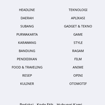
HEADLINE
TEKNOLOGI
DAERAH
APLIKASI
SUBANG
GADGET & TEKNO
PURWAKARTA
GAME
KARAWANG
STYLE
BANDUNG
RAGAM
PENDIDIKAN
FILM
FOOD & TRAVELING
ANIME
RESEP
OPINI
KULINER
OTOMOTIF
Redaksi
Kode Etik
Hubungi Kami